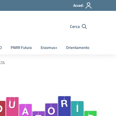
Accedi
Cerca
O
PNRR Futura
Erasmus+
Orientamento
ATA