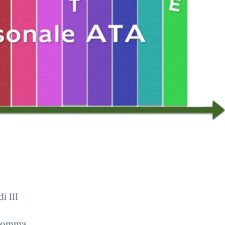
i III
 comma