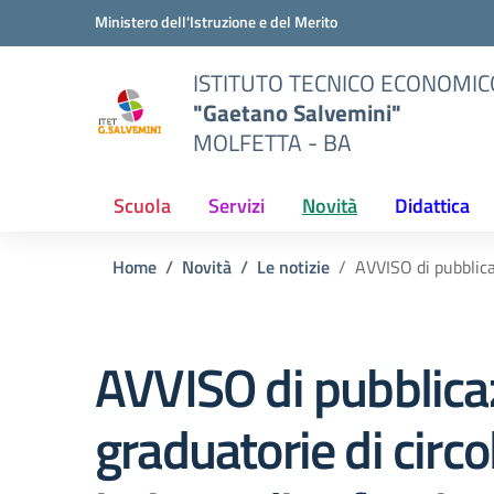
Vai ai contenuti
Vai al menu di navigazione
Vai al footer
Ministero dell'Istruzione e del Merito
ISTITUTO TECNICO ECONOMIC
"Gaetano Salvemini"
MOLFETTA - BA
Scuola
Servizi
Novità
Didattica
Home
Novità
Le notizie
AVVISO di pubblicaz
AVVISO di pubblica
graduatorie di circol