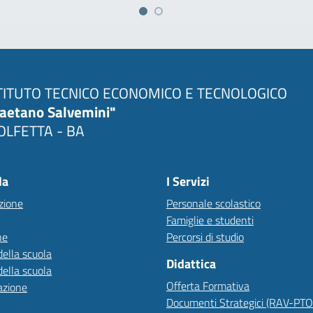
TITUTO TECNICO ECONOMICO E TECNOLOGICO
aetano Salvemini"
LFETTA - BA
la
I Servizi
zione
Personale scolastico
Famiglie e studenti
ne
Percorsi di studio
della scuola
Didattica
della scuola
Offerta Formativa
azione
Documenti Strategici (RAV-PT