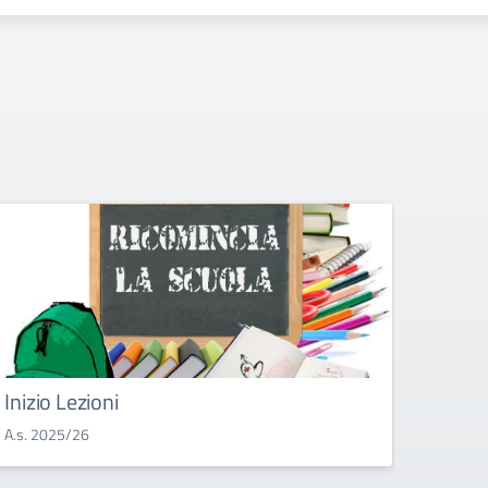
Circo
forma
Circ. n
A.S. 2
Inizio Lezioni
A.s. 2025/26