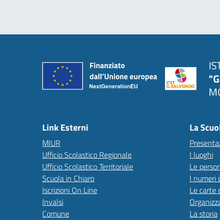
IS
"G
MO
Link Esterni
La Scuo
MIUR
Presenta
Ufficio Scolastico Regionale
I luoghi
Ufficio Scolastico Territoriale
Le perso
Scuola in Chiaro
I numeri 
Iscrizioni On Line
Le carte 
Invalsi
Organizz
Comune
La storia