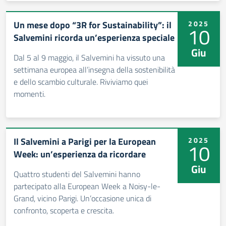
Un mese dopo “3R for Sustainability”: il
2025
10
Salvemini ricorda un’esperienza speciale
Giu
Dal 5 al 9 maggio, il Salvemini ha vissuto una
settimana europea all’insegna della sostenibilità
e dello scambio culturale. Riviviamo quei
momenti.
Il Salvemini a Parigi per la European
2025
10
Week: un’esperienza da ricordare
Giu
Quattro studenti del Salvemini hanno
partecipato alla European Week a Noisy-le-
Grand, vicino Parigi. Un’occasione unica di
confronto, scoperta e crescita.