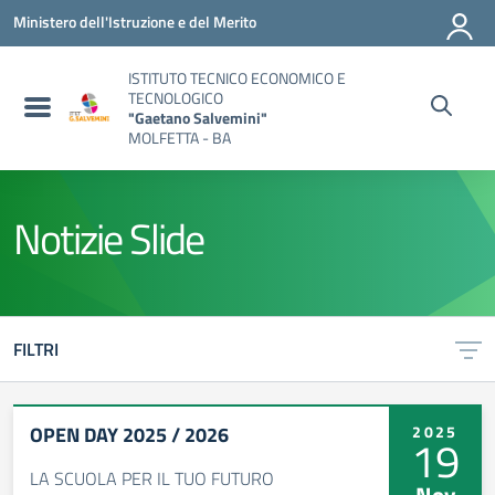
Vai ai contenuti
Vai al menu di navigazione
Vai al footer
Ministero dell'Istruzione e del Merito
ISTITUTO TECNICO ECONOMICO E
TECNOLOGICO
"Gaetano Salvemini"
MOLFETTA - BA
Notizie Slide
FILTRI
OPEN DAY 2025 / 2026
2025
19
LA SCUOLA PER IL TUO FUTURO
Nov