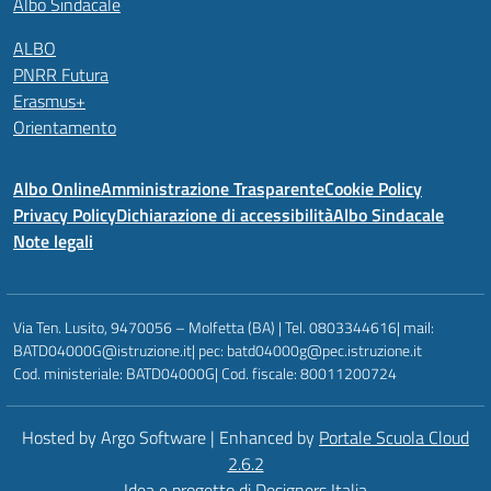
Albo Sindacale
ALBO
PNRR Futura
Erasmus+
Orientamento
Albo Online
Amministrazione Trasparente
Cookie Policy
Privacy Policy
Dichiarazione di accessibilità
Albo Sindacale
Note legali
Via Ten. Lusito, 9470056 – Molfetta (BA) | Tel. 0803344616| mail:
BATD04000G@istruzione.it| pec: batd04000g@pec.istruzione.it
Cod. ministeriale: BATD04000G| Cod. fiscale: 80011200724
Hosted by Argo Software | Enhanced by
Portale Scuola Cloud
2.6.2
Idea e progetto di Designers Italia