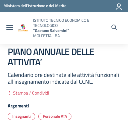
Vai ai contenuti
Vai al menu di navigazione
Vai al footer
Ministero dell'Istruzione e del Merito
ISTITUTO TECNICO ECONOMICO E
TECNOLOGICO
"Gaetano Salvemini"
MOLFETTA - BA
PIANO ANNUALE DELLE
ATTIVITA’
Calendario ore destinate alle attività funzionali
all’insegnamento indicate dal CCNL.
Stampa / Condividi
Argomenti
Insegnanti
Personale ATA