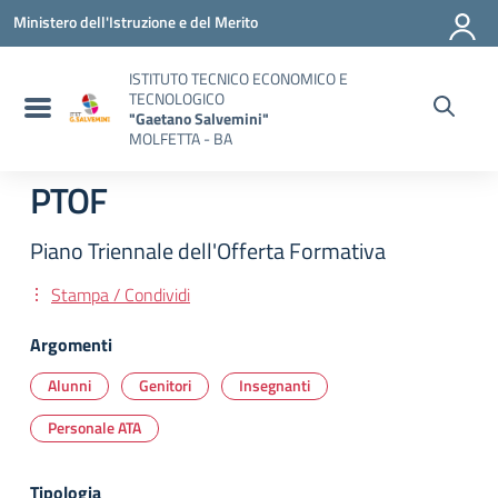
Vai ai contenuti
Vai al menu di navigazione
Vai al footer
Ministero dell'Istruzione e del Merito
ISTITUTO TECNICO ECONOMICO E
TECNOLOGICO
"Gaetano Salvemini"
MOLFETTA - BA
PTOF
Piano Triennale dell'Offerta Formativa
Stampa / Condividi
Argomenti
Alunni
Genitori
Insegnanti
Personale ATA
Tipologia