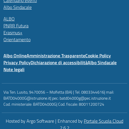
Calendario eventi
Albo Sindacale
ALBO
PNRR Futura
Erasmus+
Orientamento
Albo Online
Amministrazione Trasparente
Cookie Policy
Privacy Policy
Dichiarazione di accessibilità
Albo Sindacale
Note legali
Via Ten. Lusito, 9470056 – Molfetta (BA) | Tel. 0803344616| mail:
BATD04000G@istruzione.it| pec: batd04000g@pec.istruzione.it
Cod. ministeriale: BATD04000G| Cod. fiscale: 80011200724
Hosted by Argo Software | Enhanced by
Portale Scuola Cloud
2.6.2