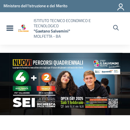
Vai ai contenuti
Vai al menu di navigazione
Vai al footer
Ministero dell'Istruzione e del Merito
ISTITUTO TECNICO ECONOMICO E
TECNOLOGICO
"Gaetano Salvemini"
MOLFETTA - BA